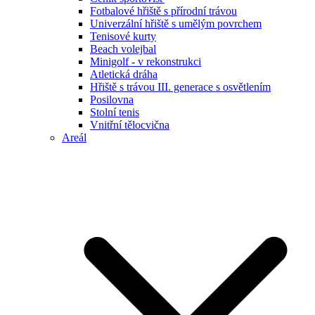
Fotbalové hřiště s přírodní trávou
Univerzální hřiště s umělým povrchem
Tenisové kurty
Beach volejbal
Minigolf - v rekonstrukci
Atletická dráha
Hřiště s trávou III. generace s osvětlením
Posilovna
Stolní tenis
Vnitřní tělocvična
Areál