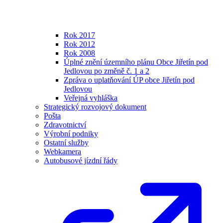
Rok 2017
Rok 2012
Rok 2008
Úplné znění územního plánu Obce Jiřetín pod
Jedlovou po změně č. 1 a 2
Zpráva o uplatňování ÚP obce Jiřetín pod
Jedlovou
Veřejná vyhláška
Strategický rozvojový dokument
Pošta
Zdravotnictví
Výrobní podniky
Ostatní služby
Webkamera
Autobusové jízdní řády