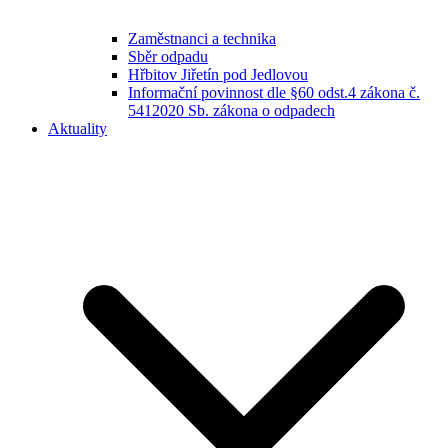
Zaměstnanci a technika
Sběr odpadu
Hřbitov Jiřetín pod Jedlovou
Informační povinnost dle §60 odst.4 zákona č.
5412020 Sb. zákona o odpadech
Aktuality