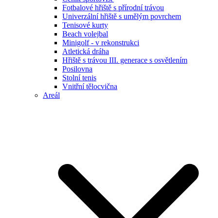
Fotbalové hřiště s přírodní trávou
Univerzální hřiště s umělým povrchem
Tenisové kurty
Beach volejbal
Minigolf - v rekonstrukci
Atletická dráha
Hřiště s trávou III. generace s osvětlením
Posilovna
Stolní tenis
Vnitřní tělocvična
Areál