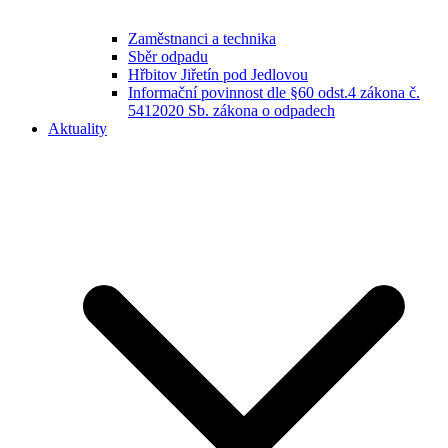
Zaměstnanci a technika
Sběr odpadu
Hřbitov Jiřetín pod Jedlovou
Informační povinnost dle §60 odst.4 zákona č.
5412020 Sb. zákona o odpadech
Aktuality