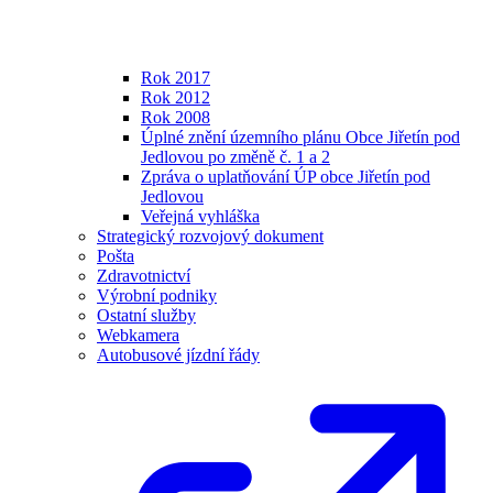
Rok 2017
Rok 2012
Rok 2008
Úplné znění územního plánu Obce Jiřetín pod
Jedlovou po změně č. 1 a 2
Zpráva o uplatňování ÚP obce Jiřetín pod
Jedlovou
Veřejná vyhláška
Strategický rozvojový dokument
Pošta
Zdravotnictví
Výrobní podniky
Ostatní služby
Webkamera
Autobusové jízdní řády