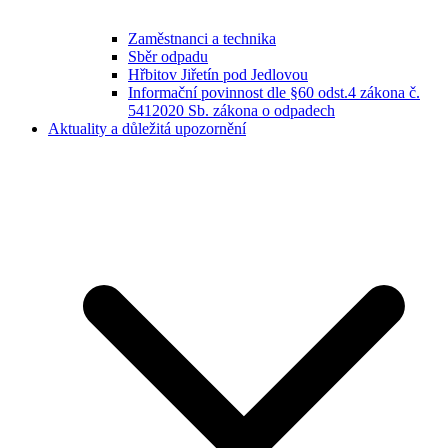
Zaměstnanci a technika
Sběr odpadu
Hřbitov Jiřetín pod Jedlovou
Informační povinnost dle §60 odst.4 zákona č.
5412020 Sb. zákona o odpadech
Aktuality a důležitá upozornění