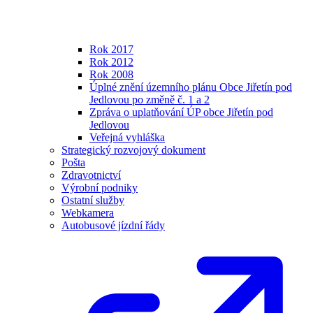
Rok 2017
Rok 2012
Rok 2008
Úplné znění územního plánu Obce Jiřetín pod
Jedlovou po změně č. 1 a 2
Zpráva o uplatňování ÚP obce Jiřetín pod
Jedlovou
Veřejná vyhláška
Strategický rozvojový dokument
Pošta
Zdravotnictví
Výrobní podniky
Ostatní služby
Webkamera
Autobusové jízdní řády