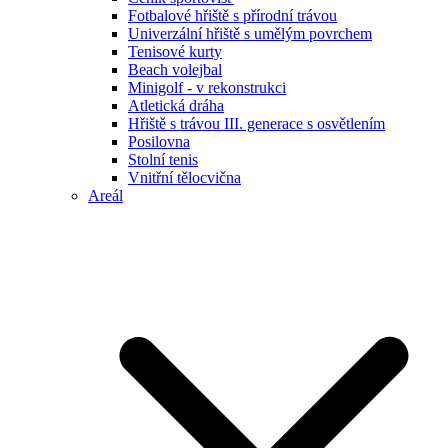
Fotbalové hřiště s přírodní trávou
Univerzální hřiště s umělým povrchem
Tenisové kurty
Beach volejbal
Minigolf - v rekonstrukci
Atletická dráha
Hřiště s trávou III. generace s osvětlením
Posilovna
Stolní tenis
Vnitřní tělocvična
Areál