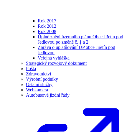
Rok 2017
Rok 2012
Rok 2008
Úplné znění územního plánu Obce Jiřetín pod
Jedlovou po změně č. 1 a 2
Zpráva o uplatňování ÚP obce Jiřetín pod
Jedlovou
Veřejná vyhláška
Strategický rozvojový dokument
Pošta
Zdravotnictví
Výrobní podniky
Ostatní služby
Webkamera
Autobusové jízdní řády