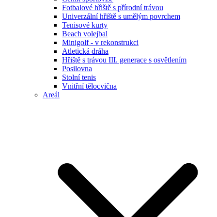
Fotbalové hřiště s přírodní trávou
Univerzální hřiště s umělým povrchem
Tenisové kurty
Beach volejbal
Minigolf - v rekonstrukci
Atletická dráha
Hřiště s trávou III. generace s osvětlením
Posilovna
Stolní tenis
Vnitřní tělocvična
Areál