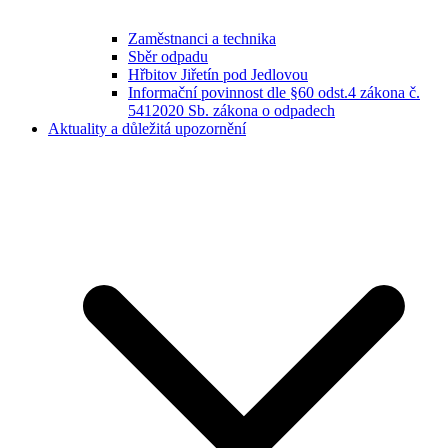
Zaměstnanci a technika
Sběr odpadu
Hřbitov Jiřetín pod Jedlovou
Informační povinnost dle §60 odst.4 zákona č.
5412020 Sb. zákona o odpadech
Aktuality a důležitá upozornění