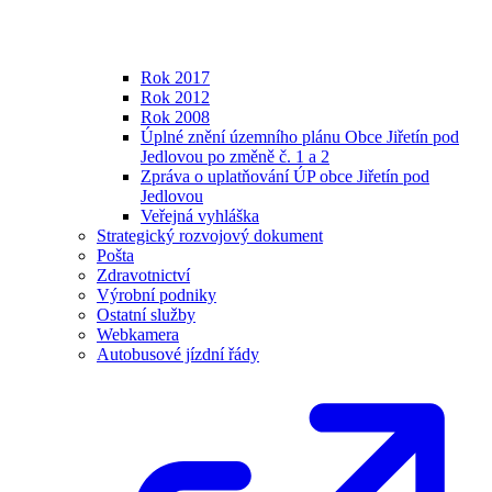
Rok 2017
Rok 2012
Rok 2008
Úplné znění územního plánu Obce Jiřetín pod
Jedlovou po změně č. 1 a 2
Zpráva o uplatňování ÚP obce Jiřetín pod
Jedlovou
Veřejná vyhláška
Strategický rozvojový dokument
Pošta
Zdravotnictví
Výrobní podniky
Ostatní služby
Webkamera
Autobusové jízdní řády