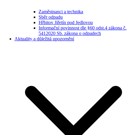
Zaměstnanci a technika
Sběr odpadu
Hřbitov Jiřetín pod Jedlovou
Informační povinnost dle §60 odst.4 zákona č.
5412020 Sb. zákona o odpadech
Aktuality a důležitá upozornění