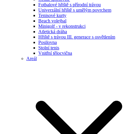
Fotbalové hřiště s přírodní trávou
Univerzální hřiště s umělým povrchem
Tenisové kurty
Beach volejbal
Minigolf - v rekonstrukci
Atletická dráha
Hřiště s trávou III. generace s osvětlením
Posilovna
Stolní tenis
Vnitřní tělocvična
Areál