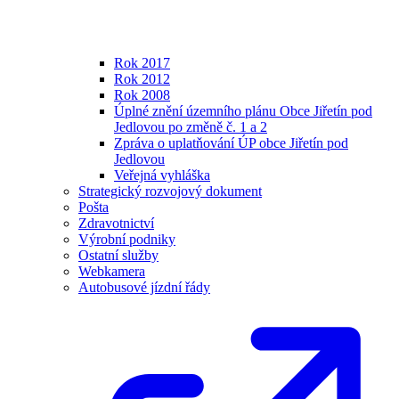
Rok 2017
Rok 2012
Rok 2008
Úplné znění územního plánu Obce Jiřetín pod
Jedlovou po změně č. 1 a 2
Zpráva o uplatňování ÚP obce Jiřetín pod
Jedlovou
Veřejná vyhláška
Strategický rozvojový dokument
Pošta
Zdravotnictví
Výrobní podniky
Ostatní služby
Webkamera
Autobusové jízdní řády