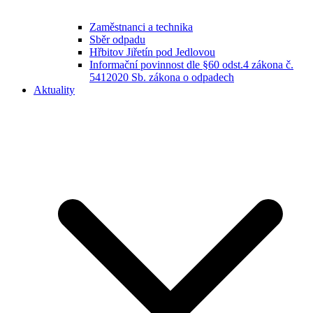
Zaměstnanci a technika
Sběr odpadu
Hřbitov Jiřetín pod Jedlovou
Informační povinnost dle §60 odst.4 zákona č.
5412020 Sb. zákona o odpadech
Aktuality