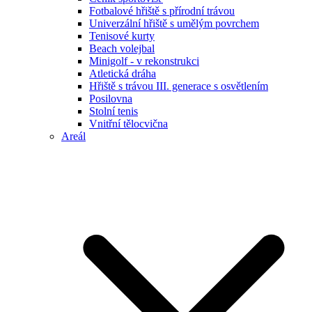
Fotbalové hřiště s přírodní trávou
Univerzální hřiště s umělým povrchem
Tenisové kurty
Beach volejbal
Minigolf - v rekonstrukci
Atletická dráha
Hřiště s trávou III. generace s osvětlením
Posilovna
Stolní tenis
Vnitřní tělocvična
Areál