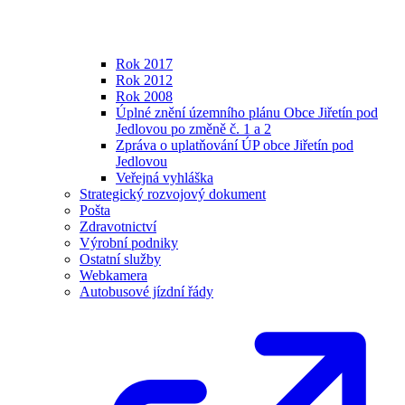
Rok 2017
Rok 2012
Rok 2008
Úplné znění územního plánu Obce Jiřetín pod
Jedlovou po změně č. 1 a 2
Zpráva o uplatňování ÚP obce Jiřetín pod
Jedlovou
Veřejná vyhláška
Strategický rozvojový dokument
Pošta
Zdravotnictví
Výrobní podniky
Ostatní služby
Webkamera
Autobusové jízdní řády