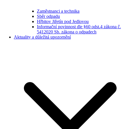
Zaměstnanci a technika
Sběr odpadu
Hřbitov Jiřetín pod Jedlovou
Informační povinnost dle §60 odst.4 zákona č.
5412020 Sb. zákona o odpadech
Aktuality a důležitá upozornění