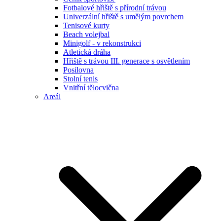
Fotbalové hřiště s přírodní trávou
Univerzální hřiště s umělým povrchem
Tenisové kurty
Beach volejbal
Minigolf - v rekonstrukci
Atletická dráha
Hřiště s trávou III. generace s osvětlením
Posilovna
Stolní tenis
Vnitřní tělocvična
Areál