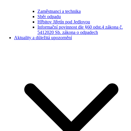
Zaměstnanci a technika
Sběr odpadu
Hřbitov Jiřetín pod Jedlovou
Informační povinnost dle §60 odst.4 zákona č.
5412020 Sb. zákona o odpadech
Aktuality a důležitá upozornění