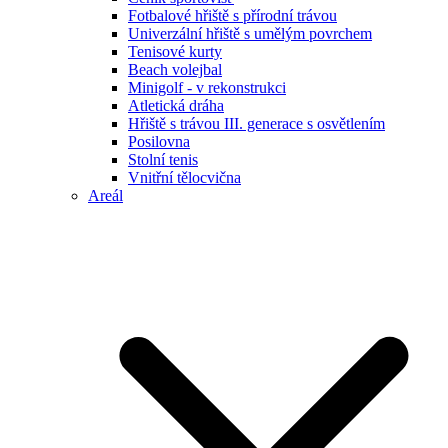
Fotbalové hřiště s přírodní trávou
Univerzální hřiště s umělým povrchem
Tenisové kurty
Beach volejbal
Minigolf - v rekonstrukci
Atletická dráha
Hřiště s trávou III. generace s osvětlením
Posilovna
Stolní tenis
Vnitřní tělocvična
Areál