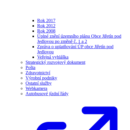
Rok 2017
Rok 2012
Rok 2008
Úplné znění územního plánu Obce Jiřetín pod
Jedlovou po změně č. 1 a 2
Zpráva o uplatňování ÚP obce Jiřetín pod
Jedlovou
Veřejná vyhláška
Strategický rozvojový dokument
Pošta
Zdravotnictví
Výrobní podniky
Ostatní služby
Webkamera
Autobusové jízdní řády