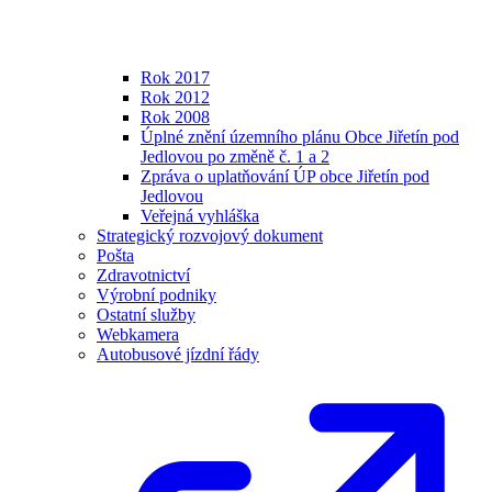
Rok 2017
Rok 2012
Rok 2008
Úplné znění územního plánu Obce Jiřetín pod
Jedlovou po změně č. 1 a 2
Zpráva o uplatňování ÚP obce Jiřetín pod
Jedlovou
Veřejná vyhláška
Strategický rozvojový dokument
Pošta
Zdravotnictví
Výrobní podniky
Ostatní služby
Webkamera
Autobusové jízdní řády