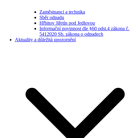
Zaměstnanci a technika
Sběr odpadu
Hřbitov Jiřetín pod Jedlovou
Informační povinnost dle §60 odst.4 zákona č.
5412020 Sb. zákona o odpadech
Aktuality a důležitá upozornění