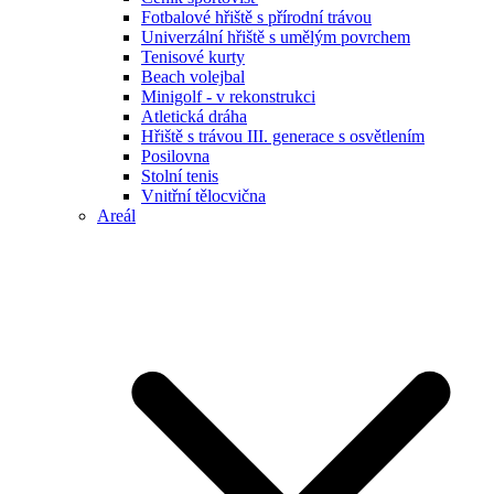
Fotbalové hřiště s přírodní trávou
Univerzální hřiště s umělým povrchem
Tenisové kurty
Beach volejbal
Minigolf - v rekonstrukci
Atletická dráha
Hřiště s trávou III. generace s osvětlením
Posilovna
Stolní tenis
Vnitřní tělocvična
Areál