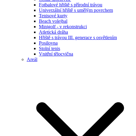
Fotbalové hřiště s přírodní trávou
Univerzální hřiště s umělým povrchem
Tenisové kurty
Beach volejbal
Minigolf - v rekonstrukci
Atletická dráha
Hřiště s trávou III. generace s osvětlením
Posilovna
Stolní tenis
Vnitřní tělocvična
Areál