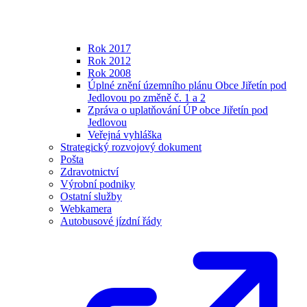
Rok 2017
Rok 2012
Rok 2008
Úplné znění územního plánu Obce Jiřetín pod
Jedlovou po změně č. 1 a 2
Zpráva o uplatňování ÚP obce Jiřetín pod
Jedlovou
Veřejná vyhláška
Strategický rozvojový dokument
Pošta
Zdravotnictví
Výrobní podniky
Ostatní služby
Webkamera
Autobusové jízdní řády