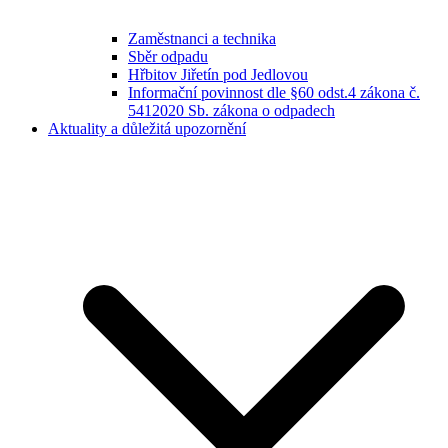
Zaměstnanci a technika
Sběr odpadu
Hřbitov Jiřetín pod Jedlovou
Informační povinnost dle §60 odst.4 zákona č.
5412020 Sb. zákona o odpadech
Aktuality a důležitá upozornění