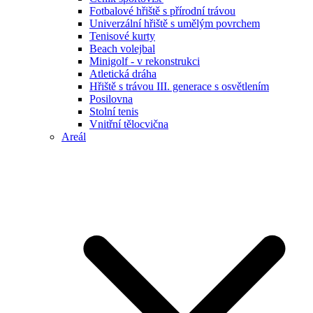
Fotbalové hřiště s přírodní trávou
Univerzální hřiště s umělým povrchem
Tenisové kurty
Beach volejbal
Minigolf - v rekonstrukci
Atletická dráha
Hřiště s trávou III. generace s osvětlením
Posilovna
Stolní tenis
Vnitřní tělocvična
Areál