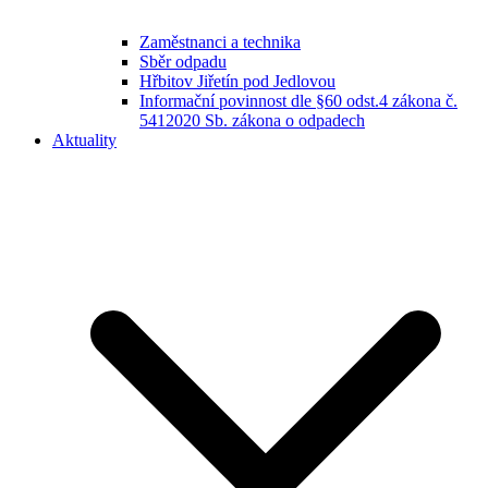
Zaměstnanci a technika
Sběr odpadu
Hřbitov Jiřetín pod Jedlovou
Informační povinnost dle §60 odst.4 zákona č.
5412020 Sb. zákona o odpadech
Aktuality