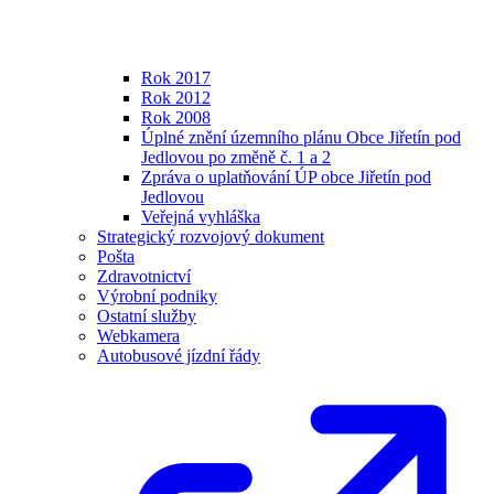
Rok 2017
Rok 2012
Rok 2008
Úplné znění územního plánu Obce Jiřetín pod
Jedlovou po změně č. 1 a 2
Zpráva o uplatňování ÚP obce Jiřetín pod
Jedlovou
Veřejná vyhláška
Strategický rozvojový dokument
Pošta
Zdravotnictví
Výrobní podniky
Ostatní služby
Webkamera
Autobusové jízdní řády