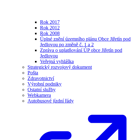
Rok 2017
Rok 2012
Rok 2008
Úplné znění územního plánu Obce Jiřetín pod
Jedlovou po změně č. 1 a 2
Zpráva o uplatňování ÚP obce Jiřetín pod
Jedlovou
Veřejná vyhláška
Strategický rozvojový dokument
Pošta
Zdravotnictví
Výrobní podniky
Ostatní služby
Webkamera
Autobusové jízdní řády