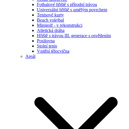
Fotbalové hřiště s přírodní trávou
Univerzální hřiště s umělým povrchem
Tenisové kurty
Beach volejbal
Minigolf - v rekonstrukci
Atletická dráha
Hřiště s trávou III. generace s osvětlením
Posilovna
Stolní tenis
Vnitřní tělocvična
Areál