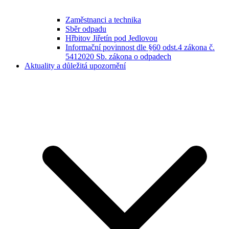
Zaměstnanci a technika
Sběr odpadu
Hřbitov Jiřetín pod Jedlovou
Informační povinnost dle §60 odst.4 zákona č.
5412020 Sb. zákona o odpadech
Aktuality a důležitá upozornění