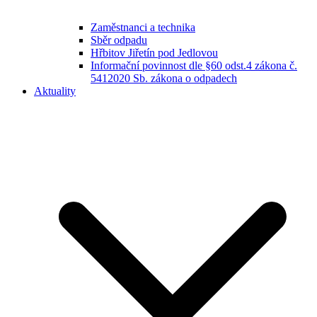
Zaměstnanci a technika
Sběr odpadu
Hřbitov Jiřetín pod Jedlovou
Informační povinnost dle §60 odst.4 zákona č.
5412020 Sb. zákona o odpadech
Aktuality