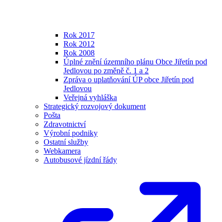
Rok 2017
Rok 2012
Rok 2008
Úplné znění územního plánu Obce Jiřetín pod
Jedlovou po změně č. 1 a 2
Zpráva o uplatňování ÚP obce Jiřetín pod
Jedlovou
Veřejná vyhláška
Strategický rozvojový dokument
Pošta
Zdravotnictví
Výrobní podniky
Ostatní služby
Webkamera
Autobusové jízdní řády