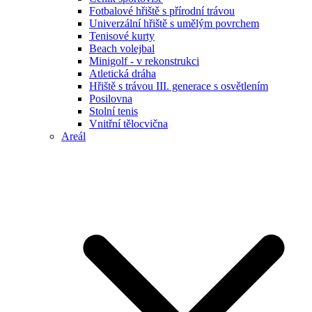
Fotbalové hřiště s přírodní trávou
Univerzální hřiště s umělým povrchem
Tenisové kurty
Beach volejbal
Minigolf - v rekonstrukci
Atletická dráha
Hřiště s trávou III. generace s osvětlením
Posilovna
Stolní tenis
Vnitřní tělocvična
Areál