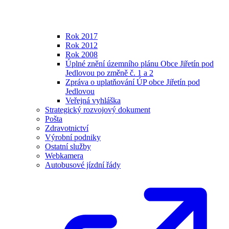
Rok 2017
Rok 2012
Rok 2008
Úplné znění územního plánu Obce Jiřetín pod
Jedlovou po změně č. 1 a 2
Zpráva o uplatňování ÚP obce Jiřetín pod
Jedlovou
Veřejná vyhláška
Strategický rozvojový dokument
Pošta
Zdravotnictví
Výrobní podniky
Ostatní služby
Webkamera
Autobusové jízdní řády