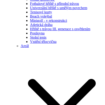
Fotbalové hřiště s přírodní trávou
Univerzální hřiště s umělým povrchem
Tenisové kurty
Beach volejbal
Minigolf - v rekonstrukci
Atletická dráha
Hřiště s trávou III. generace s osvětlením
Posilovna
Stolní tenis
Vnitřní tělocvična
Areál