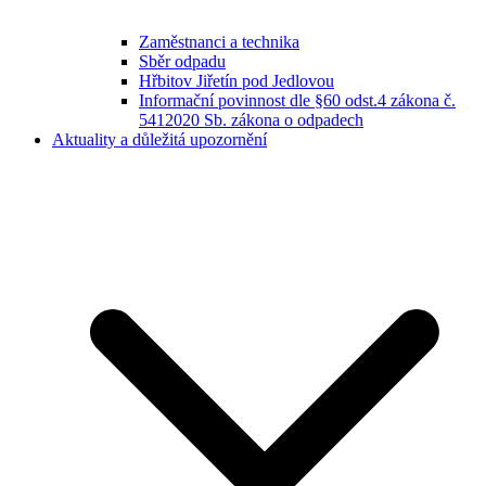
Zaměstnanci a technika
Sběr odpadu
Hřbitov Jiřetín pod Jedlovou
Informační povinnost dle §60 odst.4 zákona č.
5412020 Sb. zákona o odpadech
Aktuality a důležitá upozornění