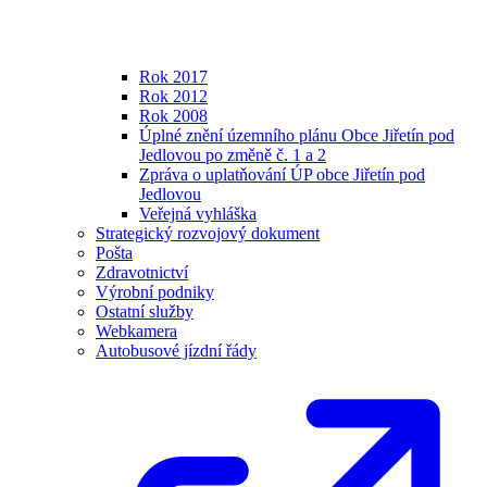
Rok 2017
Rok 2012
Rok 2008
Úplné znění územního plánu Obce Jiřetín pod
Jedlovou po změně č. 1 a 2
Zpráva o uplatňování ÚP obce Jiřetín pod
Jedlovou
Veřejná vyhláška
Strategický rozvojový dokument
Pošta
Zdravotnictví
Výrobní podniky
Ostatní služby
Webkamera
Autobusové jízdní řády