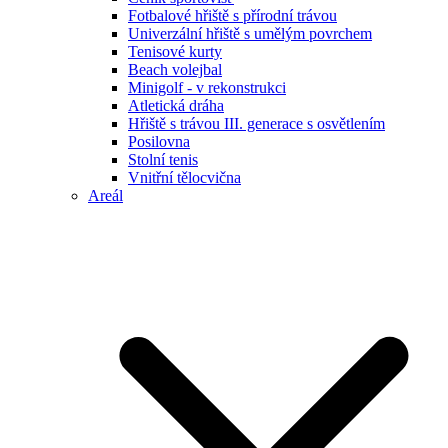
Fotbalové hřiště s přírodní trávou
Univerzální hřiště s umělým povrchem
Tenisové kurty
Beach volejbal
Minigolf - v rekonstrukci
Atletická dráha
Hřiště s trávou III. generace s osvětlením
Posilovna
Stolní tenis
Vnitřní tělocvična
Areál