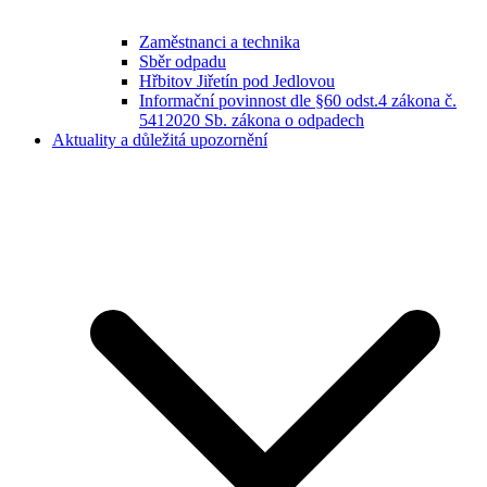
Zaměstnanci a technika
Sběr odpadu
Hřbitov Jiřetín pod Jedlovou
Informační povinnost dle §60 odst.4 zákona č.
5412020 Sb. zákona o odpadech
Aktuality a důležitá upozornění