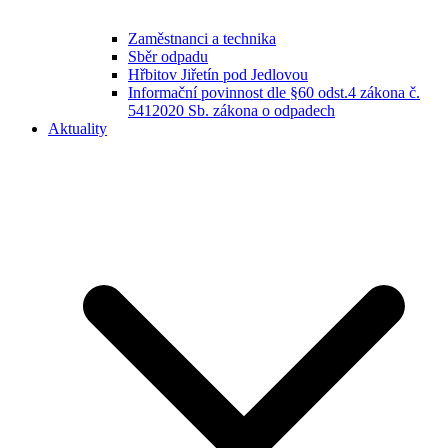
Zaměstnanci a technika
Sběr odpadu
Hřbitov Jiřetín pod Jedlovou
Informační povinnost dle §60 odst.4 zákona č.
5412020 Sb. zákona o odpadech
Aktuality