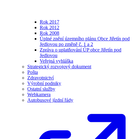
Rok 2017
Rok 2012
Rok 2008
Úplné znění územního plánu Obce Jiřetín pod
Jedlovou po změně č. 1 a 2
Zpráva o uplatňování ÚP obce Jiřetín pod
Jedlovou
Veřejná vyhláška
Strategický rozvojový dokument
Pošta
Zdravotnictví
Výrobní podniky
Ostatní služby
Webkamera
Autobusové jízdní řády