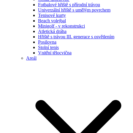
Fotbalové hřiště s přírodní trávou
Univerzální hřiště s umělým povrchem
Tenisové kurty
Beach volejbal
Minigolf - v rekonstrukci
Atletická dráha
Hřiště s trávou III. generace s osvětlením
Posilovna
Stolní tenis
Vnitřní tělocvična
Areál