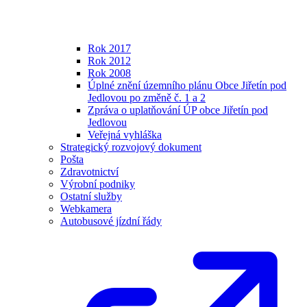
Rok 2017
Rok 2012
Rok 2008
Úplné znění územního plánu Obce Jiřetín pod
Jedlovou po změně č. 1 a 2
Zpráva o uplatňování ÚP obce Jiřetín pod
Jedlovou
Veřejná vyhláška
Strategický rozvojový dokument
Pošta
Zdravotnictví
Výrobní podniky
Ostatní služby
Webkamera
Autobusové jízdní řády