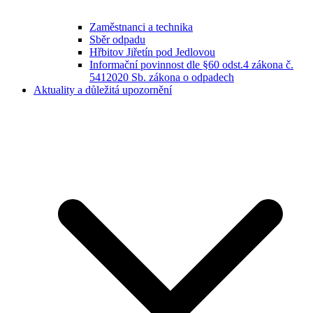
Zaměstnanci a technika
Sběr odpadu
Hřbitov Jiřetín pod Jedlovou
Informační povinnost dle §60 odst.4 zákona č.
5412020 Sb. zákona o odpadech
Aktuality a důležitá upozornění