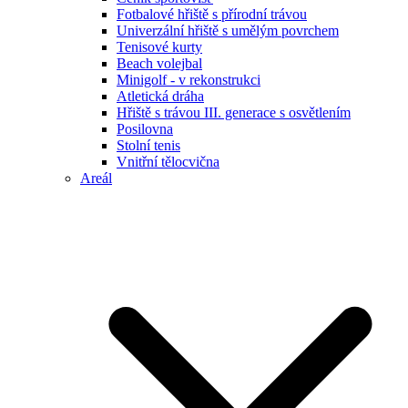
Fotbalové hřiště s přírodní trávou
Univerzální hřiště s umělým povrchem
Tenisové kurty
Beach volejbal
Minigolf - v rekonstrukci
Atletická dráha
Hřiště s trávou III. generace s osvětlením
Posilovna
Stolní tenis
Vnitřní tělocvična
Areál