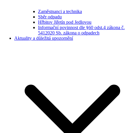
Zaměstnanci a technika
Sběr odpadu
Hřbitov Jiřetín pod Jedlovou
Informační povinnost dle §60 odst.4 zákona č.
5412020 Sb. zákona o odpadech
Aktuality a důležitá upozornění