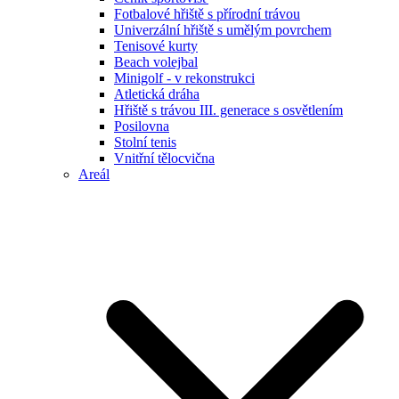
Fotbalové hřiště s přírodní trávou
Univerzální hřiště s umělým povrchem
Tenisové kurty
Beach volejbal
Minigolf - v rekonstrukci
Atletická dráha
Hřiště s trávou III. generace s osvětlením
Posilovna
Stolní tenis
Vnitřní tělocvična
Areál