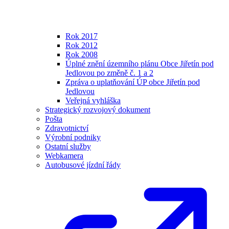
Rok 2017
Rok 2012
Rok 2008
Úplné znění územního plánu Obce Jiřetín pod
Jedlovou po změně č. 1 a 2
Zpráva o uplatňování ÚP obce Jiřetín pod
Jedlovou
Veřejná vyhláška
Strategický rozvojový dokument
Pošta
Zdravotnictví
Výrobní podniky
Ostatní služby
Webkamera
Autobusové jízdní řády