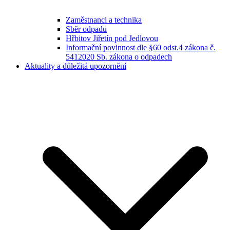
Zaměstnanci a technika
Sběr odpadu
Hřbitov Jiřetín pod Jedlovou
Informační povinnost dle §60 odst.4 zákona č.
5412020 Sb. zákona o odpadech
Aktuality a důležitá upozornění