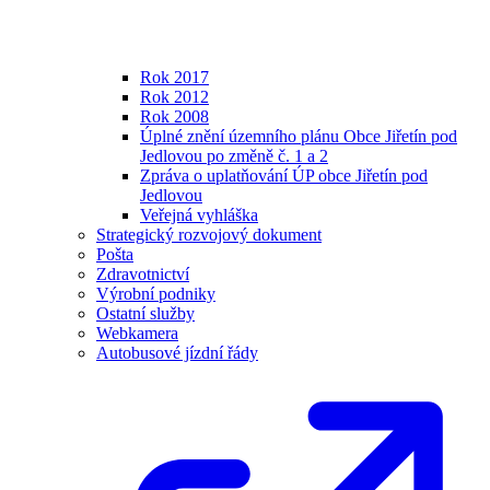
Rok 2017
Rok 2012
Rok 2008
Úplné znění územního plánu Obce Jiřetín pod
Jedlovou po změně č. 1 a 2
Zpráva o uplatňování ÚP obce Jiřetín pod
Jedlovou
Veřejná vyhláška
Strategický rozvojový dokument
Pošta
Zdravotnictví
Výrobní podniky
Ostatní služby
Webkamera
Autobusové jízdní řády