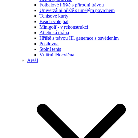
Fotbalové hřiště s přírodní trávou
Univerzální hřiště s umělým povrchem
Tenisové kurty
Beach volejbal
Minigolf - v rekonstrukci
Atletická dráha
Hřiště s trávou III. generace s osvětlením
Posilovna
Stolní tenis
Vnitřní tělocvična
Areál